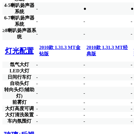
4-5喇叭扬声器
-
●
●
系统
6-7喇叭扬声器
-
-
-
系统
≥8喇叭扬声器系
-
-
-
统
2010款 1.31.3 MT金
2010款 1.31.3 MT经
灯光配置
钻版
典版
氙气大灯
-
-
-
LED大灯
日间行车灯
-
-
-
自动头灯
-
-
-
转向头灯(辅助
-
-
-
灯)
前雾灯
-
-
-
大灯高度可调
-
-
-
大灯清洗装置
-
-
-
车内氛围灯
-
-
-