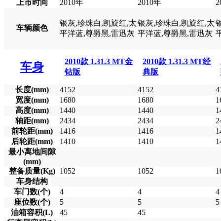
上市时间
2010年
2010年
2
银灰,珍珠白,凯旋红,太
银灰,珍珠白,凯旋红,太
车辆颜色
平洋蓝,尊爵黑,雷迅灰
平洋蓝,尊爵黑,雷迅灰
2010款 1.31.3 MT金
2010款 1.31.3 MT经
车身
钻版
典版
长度(mm)
4152
4152
4
宽度(mm)
1680
1680
1
高度(mm)
1440
1440
1
轴距(mm)
2434
2434
2
前轮距(mm)
1416
1416
1
后轮距(mm)
1410
1410
1
最小离地间隙
(mm)
整备质量(Kg)
1052
1052
1
车身结构
车门数(个)
4
4
4
座位数(个)
5
5
5
油箱容积(L)
45
45