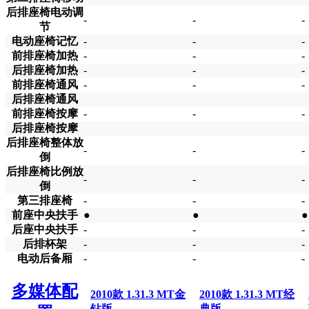
后排座椅电动调
-
-
-
节
电动座椅记忆
-
-
-
前排座椅加热
-
-
-
后排座椅加热
-
-
-
前排座椅通风
-
-
-
后排座椅通风
前排座椅按摩
-
-
-
后排座椅按摩
后排座椅整体放
-
-
-
倒
后排座椅比例放
-
-
-
倒
第三排座椅
-
-
-
前座中央扶手
●
●
●
后座中央扶手
-
-
-
后排杯架
-
-
-
电动后备厢
-
-
-
多媒体配
2010款 1.31.3 MT金
2010款 1.31.3 MT经
钻版
典版