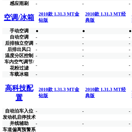
感应雨刷
-
-
-
2010款 1.31.3 MT金
2010款 1.31.3 MT经
空调/冰箱
钻版
典版
手动空调
●
●
●
自动空调
-
-
-
后排独立空调
-
-
-
后排出风口
-
-
-
温度分区控制
-
-
-
车内空气调节/
-
-
-
花粉过滤
车载冰箱
-
-
-
高科技配
2010款 1.31.3 MT金
2010款 1.31.3 MT经
钻版
典版
置
自动泊车入位
-
-
-
发动机启停技术
并线辅助
-
-
-
车道偏离预警系