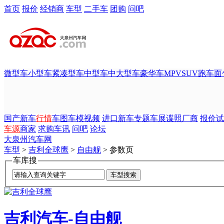
首页
报价
经销商
车型
二手车
团购
问吧
微型车
小型车
紧凑型车
中型车
中大型车
豪华车
MPV
SUV
跑车
面
国产新车
行情
车图
车模
视频
进口新车
专题
车展
谍照
厂商
报价
试
车源
商家
求购
车讯
问吧
论坛
大泉州汽车网
车型
>
吉利全球鹰
>
自由舰
> 参数页
车库搜
吉利汽车-自由舰