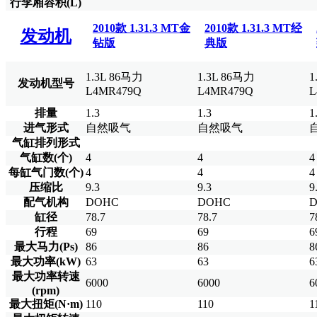
行李厢容积(L)
2010款 1.31.3 MT金
2010款 1.31.3 MT经
发动机
钻版
典版
1.3L 86马力
1.3L 86马力
1
发动机型号
L4MR479Q
L4MR479Q
L
排量
1.3
1.3
1
进气形式
自然吸气
自然吸气
气缸排列形式
气缸数(个)
4
4
4
每缸气门数(个)
4
4
4
压缩比
9.3
9.3
9
配气机构
DOHC
DOHC
缸径
78.7
78.7
7
行程
69
69
6
最大马力(Ps)
86
86
8
最大功率(kW)
63
63
6
最大功率转速
6000
6000
6
(rpm)
最大扭矩(N·m)
110
110
1