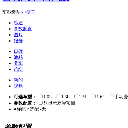
车型级别:
小型车
综述
参数配置
图片
报价
口碑
油耗
养车
论坛
新闻
视频
可选车型：
1.0L
1.3L
1.5L
1.6L
手动变
参数配置：
只显示差异项目
●标配 ○选配 -无
参数配置