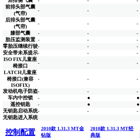
后排侧气囊
-
-
-
前排头部气囊
-
-
-
(气帘)
后排头部气囊
-
-
-
(气帘)
膝部气囊
-
-
-
胎压监测装置
-
-
-
零胎压继续行驶
-
-
-
安全带未系提示
-
-
-
ISO FIX儿童座
-
-
-
椅接口
LATCH儿童座
-
-
-
椅接口(兼容
ISOFIX)
发动机电子防盗
-
-
-
车内中控锁
-
●
●
遥控钥匙
-
●
●
无钥匙启动系统
-
-
-
无钥匙进入系统
2010款 1.31.3 MT金
2010款 1.31.3 MT经
控制配置
钻版
典版