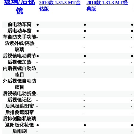
玻璃/后视
2010款 1.31.3 MT金
2010款 1.31.3 MT经
钻版
典版
镜
前电动车窗
●
●
●
后电动车窗
●
●
●
车窗防夹手功能
-
-
-
防紫外线/隔热
-
-
-
玻璃
后视镜电动调节
●
●
●
后视镜加热
-
-
-
内后视镜自动防
-
-
-
眩目
外后视镜自动防
眩目
后视镜电动折叠
-
-
-
后视镜记忆
-
-
-
后风挡遮阳帘
-
-
-
后排侧遮阳帘
-
-
-
后排侧隐私玻璃
遮阳板化妆镜
●
●
●
后雨刷
-
-
-