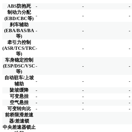
ABS防抱死
-
-
-
制动力分配
-
-
-
(EBD/CBC等)
刹车辅助
(EBA/BAS/BA
-
-
-
等)
牵引力控制
(ASR/TCS/TRC
-
-
-
等)
车身稳定控制
(ESP/DSC/VSC
-
-
-
等)
自动驻车/上坡
-
-
-
辅助
陡坡缓降
-
-
-
可变悬挂
-
-
-
空气悬挂
-
-
-
可变转向比
-
-
-
前桥限滑差速
器/差速锁
中央差速器锁止