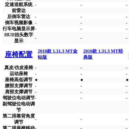
定速巡航系统
-
-
-
前雷达
后倒车雷达
-
-
-
倒车视频影像
-
-
-
行车电脑显示屏
-
-
-
HUD抬头数字
-
-
-
显示
2010款 1.31.3 MT金
2010款 1.31.3 MT经
座椅配置
钻版
典版
真皮/仿皮座椅
-
-
-
运动座椅
-
-
-
座椅高低调节
●
●
●
腰部支撑调节
-
-
-
肩部支撑调节
-
-
-
驾驶位电动调节
-
-
-
副驾驶位电动调
节
第二排靠背角度
-
-
-
调节
第二排座椅移动
-
-
-