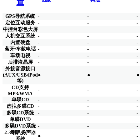
置
GPS导航系统
-
-
-
定位互动服务
-
-
-
中控台彩色大屏
-
-
-
人机交互系统
-
-
-
内置硬盘
-
-
-
蓝牙/车载电话
-
-
-
车载电视
-
-
-
后排液晶屏
-
-
-
外接音源接口
(AUX/USB/iPod
●
●
●
等)
CD支持
-
-
-
MP3/WMA
单碟CD
-
-
-
虚拟多碟CD
-
-
-
多碟CD系统
-
-
-
单碟DVD
-
-
-
多碟DVD系统
-
-
-
2-3喇叭扬声器
●
-
-
系统