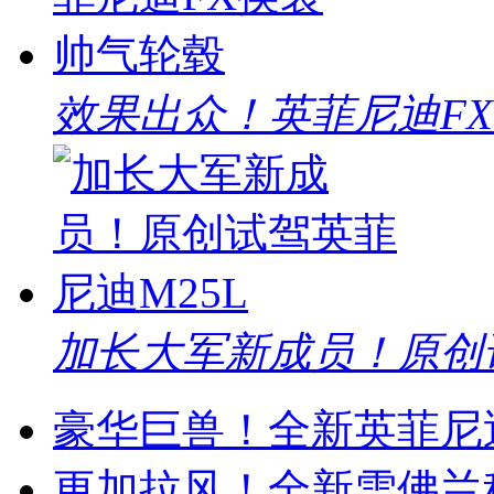
效果出众！英菲尼迪F
加长大军新成员！原创试
豪华巨兽！全新英菲尼迪
更加拉风！全新雪佛兰