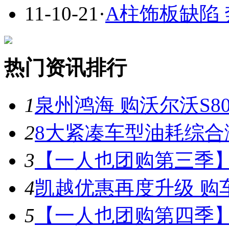
11-10-21
·
A柱饰板缺陷
热门资讯排行
1
泉州鸿海 购沃尔沃S8
2
8大紧凑车型油耗综合
3
【一人也团购第三季】
4
凯越优惠再度升级 购车
5
【一人也团购第四季】