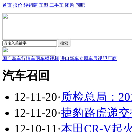
首页
报价
经销商
车型
二手车
团购
问吧
国产新车
行情
车图
车模
视频
进口新车
专题
车展
谍照
厂商
汽车召回
12-11-20
·
质检总局：2
12-11-20
·
捷豹路虎递交报
12-10-11
·
本田CR-V