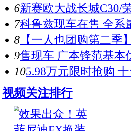
6
新赛欧大战长城C30/荣
7
科鲁兹现车在售 全系最
8
【一人也团购第二季
9
售现车 广本锋范基本优
10
5.98万元限时抢购 
视频关注排行