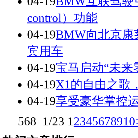
04-19
BMW互联驾驶引
control）功能
04-19
BMW向北京康
宾用车
04-19
宝马启动“未来
04-19
X1的自由之歌
04-19
享受豪华掌控运动
568
1/23
1
2
3
4
5
6
7
8
9
10