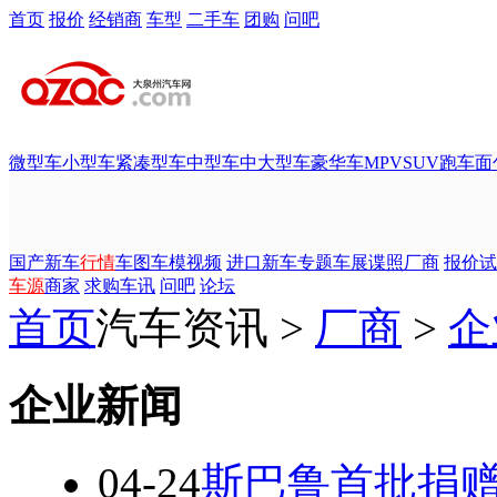
首页
报价
经销商
车型
二手车
团购
问吧
微型车
小型车
紧凑型车
中型车
中大型车
豪华车
MPV
SUV
跑车
面
国产新车
行情
车图
车模
视频
进口新车
专题
车展
谍照
厂商
报价
试
车源
商家
求购
车讯
问吧
论坛
首页
汽车资讯 >
厂商
>
企
企业新闻
04-24
斯巴鲁首批捐