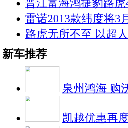
晋江富海鸿捷豹路虎
雷诺2013款纬度将3
路虎无所不至 以超
新车推荐
泉州鸿海 购沃
凯越优惠再度