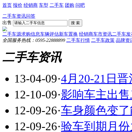
首页
报价
经销商
车型
二手车
团购
问吧
二手车
资讯
问答
出售
二手车源
求购信息
车辆评估
新车置换
经销商
车市资讯
二手车发
全国服务热线：
0595-22888899
二手车行情
二手车政策
品牌资
二手车资讯
13-04-09
·
4月20-21
12-10-09
·
影响车主出售
12-09-26
·
车身颜色变了
12-09-26
·
验车到期月份