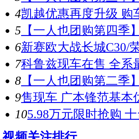
4
凯越优惠再度升级 购车
5
【一人也团购第四季】
6
新赛欧大战长城C30/荣
7
科鲁兹现车在售 全系最
8
【一人也团购第二季
9
售现车 广本锋范基本优
10
5.98万元限时抢购 
视频关注排行