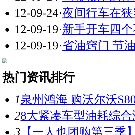
12-09-24
·
夜间行车在狭
12-09-19
·
新手开车四个
12-09-19
·
省油窍门 节
热门资讯排行
1
泉州鸿海 购沃尔沃S8
2
8大紧凑车型油耗综合
3
【一人也团购第三季】