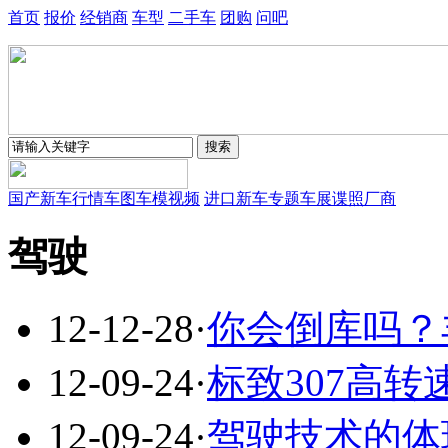
首页
报价
经销商
车型
二手车
团购
问吧
国产新车
行情
车图
车模
视频
进口新车
专题
车展
谍照
厂商
驾驶
12-12-28
·
你会倒库吗？
12-09-24
·
标致307高转
12-09-24
·
驾驶技术的体