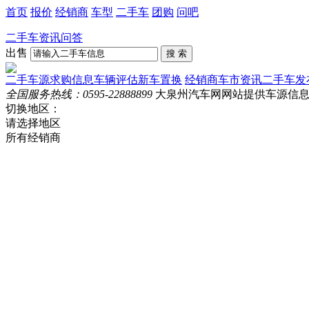
首页
报价
经销商
车型
二手车
团购
问吧
二手车
资讯
问答
出售
二手车源
求购信息
车辆评估
新车置换
经销商
车市资讯
二手车发
全国服务热线：
0595-22888899
大泉州汽车网网站提供车源信
切换地区：
请选择地区
所有经销商