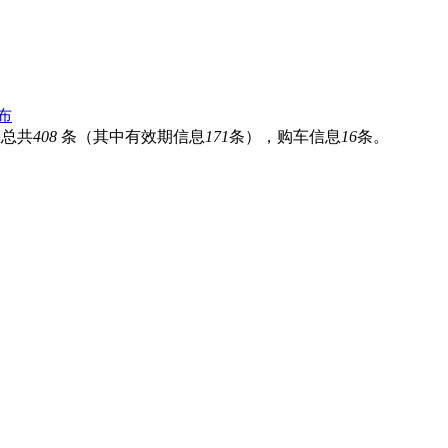
布
息总共
408
条（其中有效期信息
171
条），购车信息
16
条。