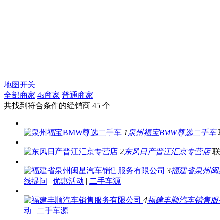
地图开关
全部商家
4s商家
普通商家
共找到符合条件的经销商
45
个
1
泉州福宝BMW尊选二手车
2
东风日产晋江汇京专营店
联
3
福建省泉州闽
线提问
|
优惠活动
|
二手车源
4
福建丰顺汽车销售服
动
|
二手车源