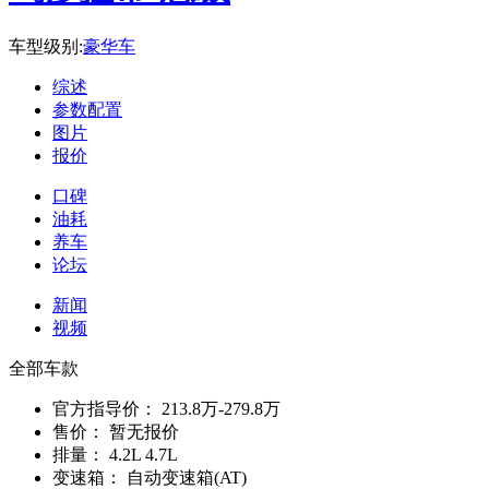
车型级别:
豪华车
综述
参数配置
图片
报价
口碑
油耗
养车
论坛
新闻
视频
全部车款
官方指导价：
213.8万-279.8万
售价：
暂无报价
排量：
4.2L 4.7L
变速箱：
自动变速箱(AT)