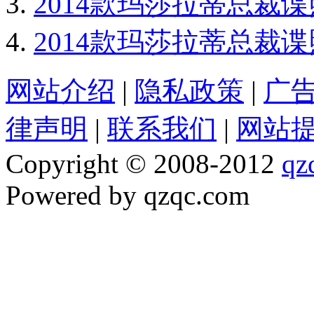
2014款玛莎拉蒂总裁
2014款玛莎拉蒂总裁
网站介绍
|
隐私政策
|
广
律声明
|
联系我们
|
网站
Copyright © 2008-2012
qz
Powered by qzqc.com