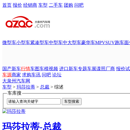
首页
报价
经销商
车型
二手车
团购
问吧
微型车
小型车
紧凑型车
中型车
中大型车
豪华车
MPV
SUV
跑车
面
国产新车
行情
车图
车模
视频
进口新车
专题
车展
谍照
厂商
报价
试
车源
商家
求购
车讯
问吧
论坛
大泉州汽车网
车型
>
玛莎拉蒂
>
总裁
> 综述
车库搜
玛莎拉蒂-总裁