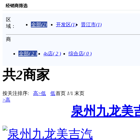
经销商筛选
区
全部
(2)
开发区
(1)
晋江市
(1)
域：
商
家：
全部
( 2 )
4s店
( 2 )
综合店
( 0 )
共
2
商家
按关注排序:
高>低
低
首页
1
/1
末页
>高
泉州九龙美