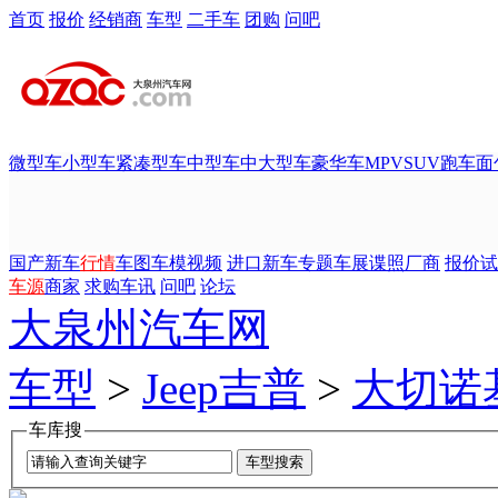
首页
报价
经销商
车型
二手车
团购
问吧
微型车
小型车
紧凑型车
中型车
中大型车
豪华车
MPV
SUV
跑车
面
国产新车
行情
车图
车模
视频
进口新车
专题
车展
谍照
厂商
报价
试
车源
商家
求购
车讯
问吧
论坛
大泉州汽车网
车型
>
Jeep吉普
>
大切诺
车库搜