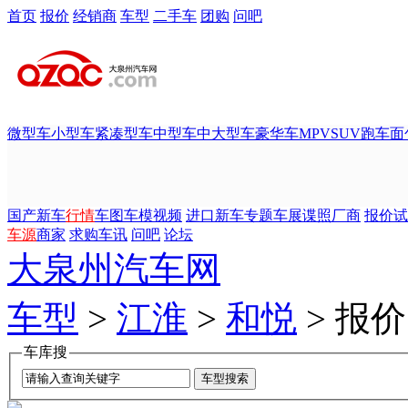
首页
报价
经销商
车型
二手车
团购
问吧
微型车
小型车
紧凑型车
中型车
中大型车
豪华车
MPV
SUV
跑车
面
国产新车
行情
车图
车模
视频
进口新车
专题
车展
谍照
厂商
报价
试
车源
商家
求购
车讯
问吧
论坛
大泉州汽车网
车型
>
江淮
>
和悦
> 报价
车库搜