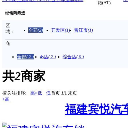
箱(AT)
经销商筛选
区
全部
(2)
开发区
(1)
晋江市
(1)
域：
商
家：
全部
( 2 )
4s店
( 2 )
综合店
( 0 )
共
2
商家
按关注排序:
高>低
低
首页
1
/1
末页
>高
福建宾悦汽