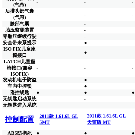
-
-
-
(气帘)
后排头部气囊
-
-
-
(气帘)
膝部气囊
-
胎压监测装置
-
零胎压继续行驶
-
安全带未系提示
●
ISO FIX儿童座
●
椅接口
LATCH儿童座
-
-
-
椅接口(兼容
ISOFIX)
发动机电子防盗
●
车内中控锁
●
遥控钥匙
●
●
●
无钥匙启动系统
-
无钥匙进入系统
2011款 1.61.6L GL
2011款 1.61.6L GL
控制配置
5MT
天窗版 MT
ABS防抱死
●
●
●