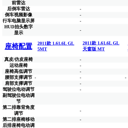
前雷达
后倒车雷达
-
倒车视频影像
-
行车电脑显示屏
-
HUD抬头数字
-
显示
2011款 1.61.6L GL
2011款 1.61.6L GL
座椅配置
5MT
天窗版 MT
真皮/仿皮座椅
-
运动座椅
-
座椅高低调节
-
腰部支撑调节
-
-
-
肩部支撑调节
-
驾驶位电动调节
-
副驾驶位电动调
节
第二排靠背角度
-
调节
第二排座椅移动
-
后排座椅电动调