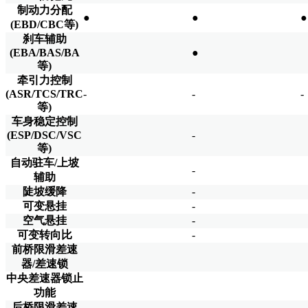
制动力分配
●
●
●
(EBD/CBC等)
刹车辅助
(EBA/BAS/BA
●
等)
牵引力控制
(ASR/TCS/TRC
-
-
-
等)
车身稳定控制
(ESP/DSC/VSC
-
等)
自动驻车/上坡
-
辅助
陡坡缓降
-
可变悬挂
-
空气悬挂
-
可变转向比
-
前桥限滑差速
器/差速锁
中央差速器锁止
功能
后桥限滑差速