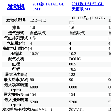
2011款 1.61.6L GL
2011款 1.61.6L GL
发动机
5MT
天窗版 MT
1.6L 122马力 L41ZR-
发动机型号
1ZR—FE
1
FE
排量
1.6
1.6
1
进气形式
自然吸气
自然吸气
气缸排列形式
L型
气缸数(个)
4
4
4
每缸气门数(个)
4
4
4
压缩比
10.2:1
10.2
1
配气机构
DOHC
缸径
80.5
行程
78.5
最大马力(Ps)
122
最大功率(kW)
90
90
9
最大功率转速
6000
6000
6
(rpm)
最大扭矩(N·m)
154
154
1
最大扭矩转速
5200
5200
5
(rpm)
发动机特有技术
Dual VVT—i
双VVT-i
D