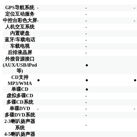
GPS导航系统
-
-
-
定位互动服务
-
中控台彩色大屏
-
-
-
人机交互系统
-
内置硬盘
-
蓝牙/车载电话
-
车载电视
-
后排液晶屏
-
外接音源接口
(AUX/USB/iPod
●
等)
CD支持
●
●
●
MP3/WMA
单碟CD
●
虚拟多碟CD
-
多碟CD系统
-
单碟DVD
-
-
-
多碟DVD系统
-
2-3喇叭扬声器
-
系统
4-5喇叭扬声器