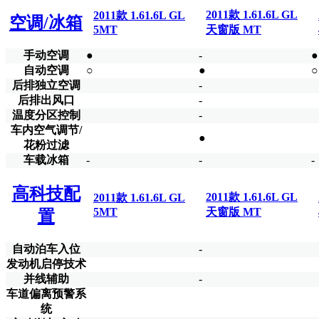
2011款 1.61.6L GL
2011款 1.61.6L GL
空调/冰箱
5MT
天窗版 MT
手动空调
●
-
●
自动空调
○
●
○
后排独立空调
-
后排出风口
-
温度分区控制
-
车内空气调节/
●
花粉过滤
车载冰箱
-
-
-
高科技配
2011款 1.61.6L GL
2011款 1.61.6L GL
5MT
天窗版 MT
置
自动泊车入位
-
发动机启停技术
并线辅助
-
车道偏离预警系
统