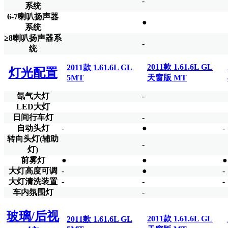
-
系统
6-7喇叭扬声器
●
系统
≥8喇叭扬声器系
-
统
2011款 1.61.6L GL
2011款 1.61.6L GL
灯光配置
5MT
天窗版 MT
氙气大灯
-
LED大灯
日间行车灯
-
自动头灯
-
●
-
转向头灯(辅助
-
灯)
前雾灯
●
●
●
大灯高度可调
-
●
-
大灯清洗装置
-
-
-
车内氛围灯
-
玻璃/后视
2011款 1.61.6L GL
2011款 1.61.6L GL