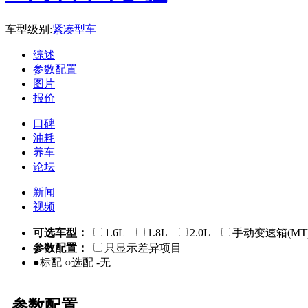
车型级别:
紧凑型车
综述
参数配置
图片
报价
口碑
油耗
养车
论坛
新闻
视频
可选车型：
1.6L
1.8L
2.0L
手动变速箱(MT
参数配置：
只显示差异项目
●标配 ○选配 -无
参数配置