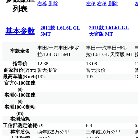
右移
删除
左移
右移
删除
列表
2011款 1.61.6L GL
2011款 1.61.6L GL
基本参数
5MT
天窗版 MT
丰田/一汽丰田/卡罗
丰田/一汽丰田/卡罗
车款全名
拉/1.6L GL 5MT
拉/1.6L GL 天窗版 MT
拉
指导价
12.38
13.08
1
商家报价(万元)
暂无报价
暂无报价
最高车速(Km/h)
195
195
1
官方0-100加速
(s)
实测0-100加速
(s)
实测100-0制动
(m)
实测油耗
工信部测定油耗
6.9
6.9
6
整车质保
两年或5万公里
三年或10万公里