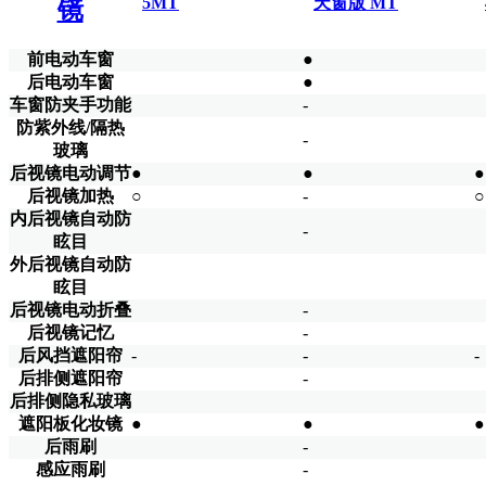
5MT
天窗版 MT
镜
前电动车窗
●
后电动车窗
●
车窗防夹手功能
-
防紫外线/隔热
-
玻璃
后视镜电动调节
●
●
●
后视镜加热
○
-
○
内后视镜自动防
-
眩目
外后视镜自动防
眩目
后视镜电动折叠
-
后视镜记忆
-
后风挡遮阳帘
-
-
-
后排侧遮阳帘
-
后排侧隐私玻璃
遮阳板化妆镜
●
●
●
后雨刷
-
感应雨刷
-