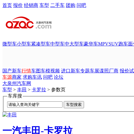
首页
报价
经销商
车型
二手车
团购
问吧
微型车
小型车
紧凑型车
中型车
中大型车
豪华车
MPV
SUV
跑车
面
国产新车
行情
车图
车模
视频
进口新车
专题
车展
谍照
厂商
报价
试
车源
商家
求购
车讯
问吧
论坛
大泉州汽车网
车型
>
丰田
>
卡罗拉
> 参数页
车库搜
一汽丰田-卡罗拉