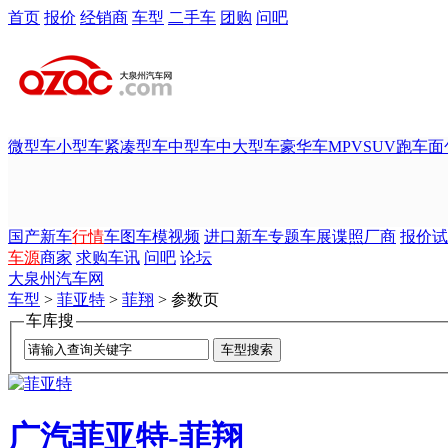
首页
报价
经销商
车型
二手车
团购
问吧
微型车
小型车
紧凑型车
中型车
中大型车
豪华车
MPV
SUV
跑车
面
国产新车
行情
车图
车模
视频
进口新车
专题
车展
谍照
厂商
报价
试
车源
商家
求购
车讯
问吧
论坛
大泉州汽车网
车型
>
菲亚特
>
菲翔
> 参数页
车库搜
广汽菲亚特-菲翔