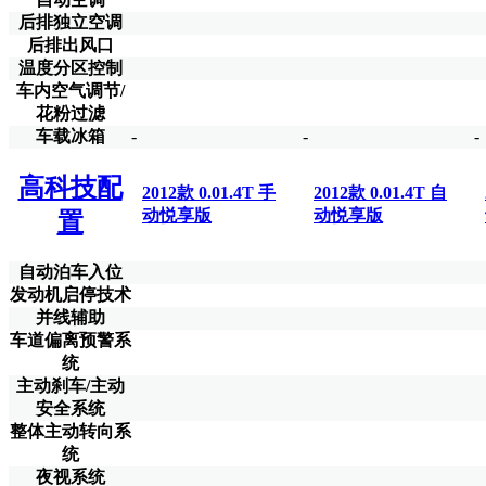
后排独立空调
后排出风口
温度分区控制
车内空气调节/
花粉过滤
车载冰箱
-
-
-
高科技配
2012款 0.01.4T 手
2012款 0.01.4T 自
动悦享版
动悦享版
置
自动泊车入位
发动机启停技术
并线辅助
车道偏离预警系
统
主动刹车/主动
安全系统
整体主动转向系
统
夜视系统