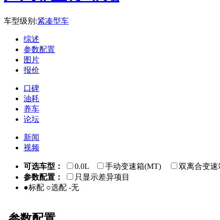
车型级别:
紧凑型车
综述
参数配置
图片
报价
口碑
油耗
养车
论坛
新闻
视频
可选车型：
0.0L
手动变速箱(MT)
双离合变速箱
参数配置：
只显示差异项目
●标配 ○选配 -无
参数配置