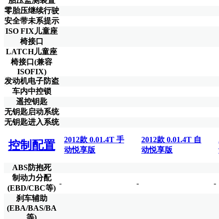
胎压监测装置
零胎压继续行驶
安全带未系提示
ISO FIX儿童座
椅接口
LATCH儿童座
椅接口(兼容
ISOFIX)
发动机电子防盗
车内中控锁
遥控钥匙
无钥匙启动系统
无钥匙进入系统
2012款 0.01.4T 手
2012款 0.01.4T 自
控制配置
动悦享版
动悦享版
ABS防抱死
制动力分配
-
-
-
(EBD/CBC等)
刹车辅助
(EBA/BAS/BA
等)