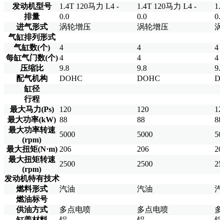
发动机型号
1.4T 120马力 L4 -
1.4T 120马力 L4 -
1
排量
0.0
0.0
0
进气形式
涡轮增压
涡轮增压
气缸排列形式
气缸数(个)
4
4
4
每缸气门数(个)
4
4
4
压缩比
9.8
9.8
9
配气机构
DOHC
DOHC
缸径
行程
最大马力(Ps)
120
120
1
最大功率(kW)
88
88
8
最大功率转速
5000
5000
5
(rpm)
最大扭矩(N·m)
206
206
2
最大扭矩转速
2500
2500
2
(rpm)
发动机特有技术
燃料形式
汽油
汽油
燃油标号
供油方式
多点电喷
多点电喷
缸盖材料
铝
铝