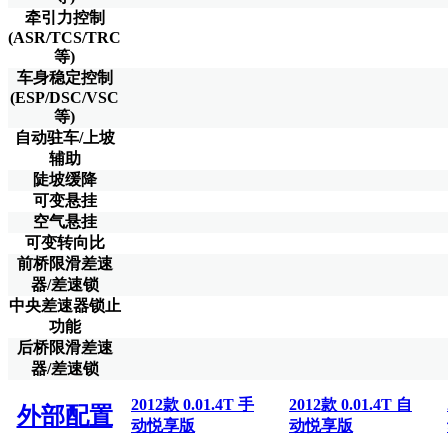
牵引力控制
(ASR/TCS/TRC
等)
车身稳定控制
(ESP/DSC/VSC
等)
自动驻车/上坡
辅助
陡坡缓降
可变悬挂
空气悬挂
可变转向比
前桥限滑差速
器/差速锁
中央差速器锁止
功能
后桥限滑差速
器/差速锁
2012款 0.01.4T 手
2012款 0.01.4T 自
外部配置
动悦享版
动悦享版