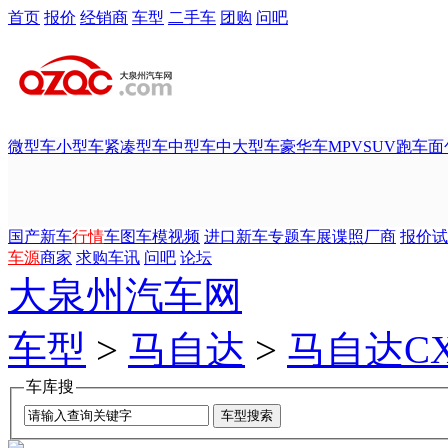
首页
报价
经销商
车型
二手车
团购
问吧
微型车
小型车
紧凑型车
中型车
中大型车
豪华车
MPV
SUV
跑车
面
国产新车
行情
车图
车模
视频
进口新车
专题
车展
谍照
厂商
报价
试
车源
商家
求购
车讯
问吧
论坛
大泉州汽车网
车型
>
马自达
>
马自达CX
车库搜