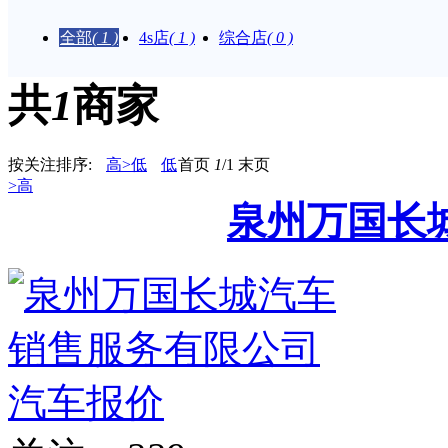
家：
全部
( 1 )
4s店
( 1 )
综合店
( 0 )
共
1
商家
按关注排序:
高>低
低
首页
1
/1
末页
>高
泉州万国长