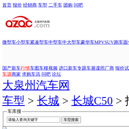
首页
报价
经销商
车型
二手车
团购
问吧
微型车
小型车
紧凑型车
中型车
中大型车
豪华车
MPV
SUV
跑车
面
国产新车
行情
车图
车模
视频
进口新车
专题
车展
谍照
厂商
报价
试
车源
商家
求购
车讯
问吧
论坛
大泉州汽车网
车型
>
长城
>
长城C50
>
车库搜