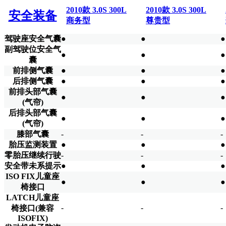
2010款 3.0S 300L
2010款 3.0S 300L
安全装备
商务型
尊贵型
驾驶座安全气囊
●
●
●
副驾驶位安全气
●
●
●
囊
前排侧气囊
●
●
●
后排侧气囊
●
●
●
前排头部气囊
●
●
●
(气帘)
后排头部气囊
●
●
●
(气帘)
膝部气囊
-
-
-
胎压监测装置
●
●
●
零胎压继续行驶
-
-
-
安全带未系提示
●
●
●
ISO FIX儿童座
●
●
●
椅接口
LATCH儿童座
-
-
-
椅接口(兼容
ISOFIX)