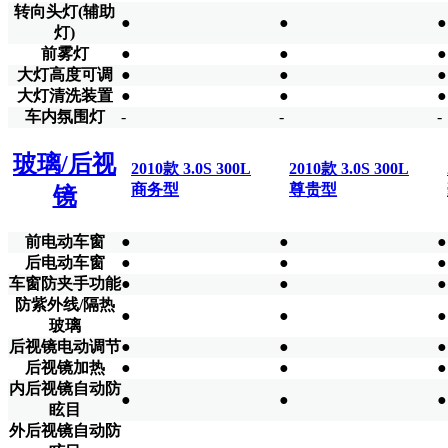
转向头灯(辅助
●
●
●
灯)
前雾灯
●
●
●
大灯高度可调
●
●
●
大灯清洗装置
●
●
●
车内氛围灯
-
-
-
玻璃/后视
2010款 3.0S 300L
2010款 3.0S 300L
商务型
尊贵型
镜
前电动车窗
●
●
●
后电动车窗
●
●
●
车窗防夹手功能
●
●
●
防紫外线/隔热
●
●
●
玻璃
后视镜电动调节
●
●
●
后视镜加热
●
●
●
内后视镜自动防
●
●
●
眩目
外后视镜自动防