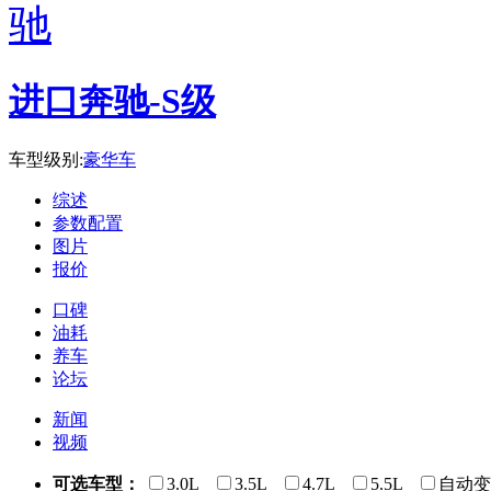
进口奔驰-S级
车型级别:
豪华车
综述
参数配置
图片
报价
口碑
油耗
养车
论坛
新闻
视频
可选车型：
3.0L
3.5L
4.7L
5.5L
自动变