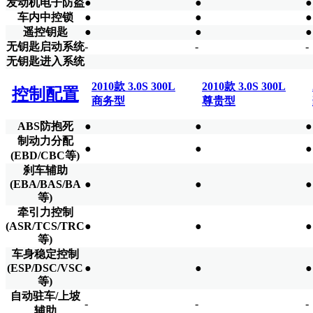
发动机电子防盗
●
●
●
车内中控锁
●
●
●
遥控钥匙
●
●
●
无钥匙启动系统
-
-
-
无钥匙进入系统
2010款 3.0S 300L
2010款 3.0S 300L
控制配置
商务型
尊贵型
ABS防抱死
●
●
●
制动力分配
●
●
●
(EBD/CBC等)
刹车辅助
(EBA/BAS/BA
●
●
●
等)
牵引力控制
(ASR/TCS/TRC
●
●
●
等)
车身稳定控制
(ESP/DSC/VSC
●
●
●
等)
自动驻车/上坡
-
-
-
辅助