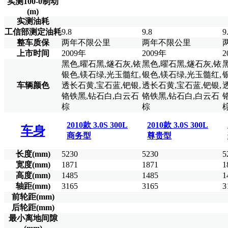
实测100-0制动
(m)
实测油耗
工信部测定油耗
9.8
9.8
9
整车质保
两年不限公里
两年不限公里
上市时间
2009年
2009年
2
黑色,曜石黑,燧石灰,铱
黑色,曜石黑,燧石灰,铱
银色,镁石绿,光玉髓红,
银色,镁石绿,光玉髓红,
车辆颜色
透长石黄,宝石蓝,钯银,
透长石黄,宝石蓝,钯银,
铬铁黑,钻石白,白云石
铬铁黑,钻石白,白云石
棕
棕
2010款 3.0S 300L
2010款 3.0S 300L
车身
商务型
尊贵型
长度(mm)
5230
5230
5
宽度(mm)
1871
1871
1
高度(mm)
1485
1485
1
轴距(mm)
3165
3165
3
前轮距(mm)
后轮距(mm)
最小离地间隙