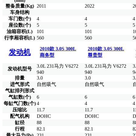
(mm)
整备质量(Kg)
2011
2022
2
车身结构
车门数(个)
4
4
4
座位数(个)
5
5
5
油箱容积(L)
101
101
1
行李厢容积(L)
560
560
5
2010款 3.0S 300L
2010款 3.0S 300L
发动机
商务型
尊贵型
3.0L 231马力 V6272
3.0L 231马力 V6272
3
发动机型号
940
940
9
排量
3.0
3.0
3
进气形式
自然吸气
自然吸气
气缸排列形式
气缸数(个)
6
6
6
每缸气门数(个)
4
4
4
压缩比
11.7
11.7
1
配气机构
DOHC
DOHC
缸径
88
88
8
行程
82.1
82.1
8
最大马力(Ps)
231
231
2