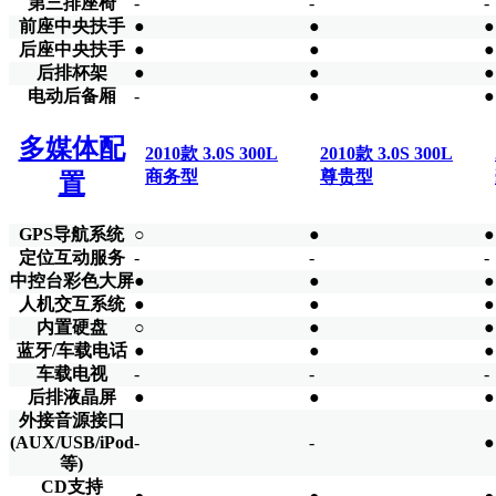
第三排座椅
-
-
-
前座中央扶手
●
●
●
后座中央扶手
●
●
●
后排杯架
●
●
●
电动后备厢
-
●
●
多媒体配
2010款 3.0S 300L
2010款 3.0S 300L
商务型
尊贵型
置
GPS导航系统
○
●
●
定位互动服务
-
-
-
中控台彩色大屏
●
●
●
人机交互系统
●
●
●
内置硬盘
○
●
●
蓝牙/车载电话
●
●
●
车载电视
-
-
-
后排液晶屏
●
●
●
外接音源接口
(AUX/USB/iPod
-
-
●
等)
CD支持