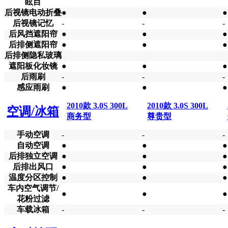
眩目
后视镜电动折叠
●
●
●
后视镜记忆
-
-
-
后风挡遮阳帘
●
●
●
后排侧遮阳帘
●
●
●
后排侧隐私玻璃
遮阳板化妆镜
●
●
●
后雨刷
-
-
-
感应雨刷
●
●
●
2010款 3.0S 300L
2010款 3.0S 300L
空调/冰箱
商务型
尊贵型
手动空调
-
-
-
自动空调
●
●
●
后排独立空调
●
●
●
后排出风口
●
●
●
温度分区控制
●
●
●
车内空气调节/
●
●
●
花粉过滤
车载冰箱
-
-
-