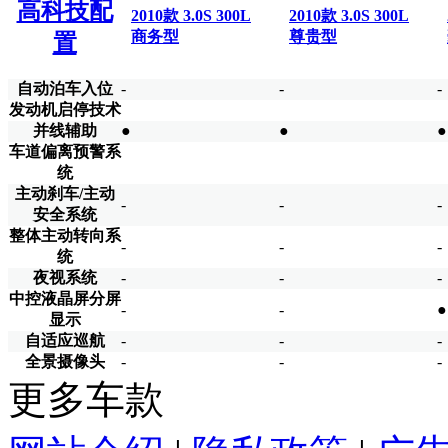
高科技配
2010款 3.0S 300L
2010款 3.0S 300L
商务型
尊贵型
置
自动泊车入位
-
-
-
发动机启停技术
并线辅助
●
●
●
车道偏离预警系
统
主动刹车/主动
-
-
-
安全系统
整体主动转向系
-
-
-
统
夜视系统
-
-
-
中控液晶屏分屏
-
-
●
显示
自适应巡航
-
-
-
全景摄像头
-
-
-
更多车款