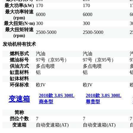
最大功率(kW)
170
170
1
最大功率转速
6000
6000
6
(rpm)
最大扭矩(N·m)
300
300
3
最大扭矩转速
2500-5000
2500-5000
2
(rpm)
发动机特有技术
燃料形式
汽油
汽油
燃油标号
97号（京95号）
97号（京95号）
供油方式
多点电喷
多点电喷
缸盖材料
铝
铝
缸体材料
环保标准
欧IV
欧IV
欧
2010款 3.0S 300L
2010款 3.0S 300L
变速箱
商务型
尊贵型
简称
挡位个数
7
7
7
变速箱
自动变速箱(AT)
自动变速箱(AT)