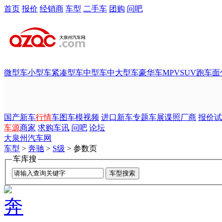
首页
报价
经销商
车型
二手车
团购
问吧
微型车
小型车
紧凑型车
中型车
中大型车
豪华车
MPV
SUV
跑车
面
国产新车
行情
车图
车模
视频
进口新车
专题
车展
谍照
厂商
报价
试
车源
商家
求购
车讯
问吧
论坛
大泉州汽车网
车型
>
奔驰
>
S级
> 参数页
车库搜