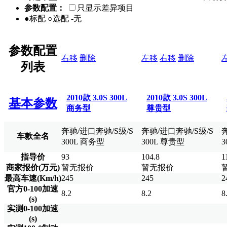
参数配置：
只显示差异项目
●标配 ○选配 -无
参数配置
右移
删除
左移
右移
删除
列表
2010款 3.0S 300L
2010款 3.0S 300L
基本参数
商务型
尊贵型
奔驰/进口奔驰/S级/S
奔驰/进口奔驰/S级/S
车款全名
300L 商务型
300L 尊贵型
3
指导价
93
104.8
1
商家报价(万元)
暂无报价
暂无报价
最高车速(Km/h)
245
245
2
官方0-100加速
8.2
8.2
8
(s)
实测0-100加速
(s)