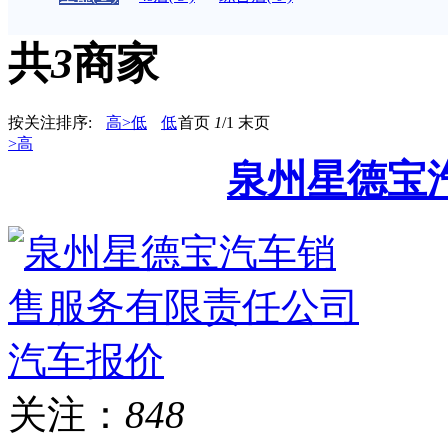
共
3
商家
按关注排序:
高>低
低
首页
1
/1
末页
>高
泉州星德宝
关注：
848