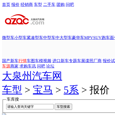
首页
报价
经销商
车型
二手车
团购
问吧
微型车
小型车
紧凑型车
中型车
中大型车
豪华车
MPV
SUV
跑车
面
国产新车
行情
车图
车模
视频
进口新车
专题
车展
谍照
厂商
报价
试
车源
商家
求购
车讯
问吧
论坛
大泉州汽车网
车型
>
宝马
>
5系
> 报价
车库搜