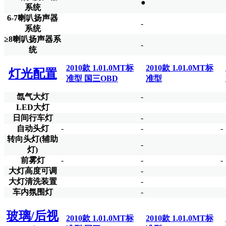
●
系统
6-7喇叭扬声器
-
系统
≥8喇叭扬声器系
-
统
2010款 1.01.0MT标
2010款 1.01.0MT标
灯光配置
准型 国三OBD
准型
氙气大灯
-
LED大灯
日间行车灯
-
自动头灯
-
-
-
转向头灯(辅助
-
灯)
前雾灯
-
-
-
大灯高度可调
-
大灯清洗装置
-
车内氛围灯
-
玻璃/后视
2010款 1.01.0MT标
2010款 1.01.0MT标