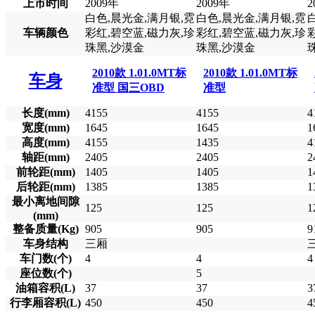
上市时间
2009年
2009年
2
白色,晨光金,满月银,霓
白色,晨光金,满月银,霓
车辆颜色
彩红,碧空蓝,磁力灰,珍
彩红,碧空蓝,磁力灰,珍
珠黑,沙漠金
珠黑,沙漠金
2010款 1.01.0MT标
2010款 1.01.0MT标
车身
准型 国三OBD
准型
长度(mm)
4155
4155
4
宽度(mm)
1645
1645
1
高度(mm)
4155
1435
4
轴距(mm)
2405
2405
2
前轮距(mm)
1405
1405
1
后轮距(mm)
1385
1385
1
最小离地间隙
125
125
1
(mm)
整备质量(Kg)
905
905
9
车身结构
三厢
车门数(个)
4
4
4
座位数(个)
5
油箱容积(L)
37
37
3
行李厢容积(L)
450
450
4