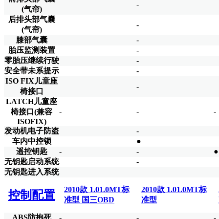
-
(气帘)
后排头部气囊
-
(气帘)
膝部气囊
-
胎压监测装置
-
零胎压继续行驶
-
安全带未系提示
-
ISO FIX儿童座
-
椅接口
LATCH儿童座
-
-
-
椅接口(兼容
ISOFIX)
发动机电子防盗
-
车内中控锁
●
遥控钥匙
-
-
●
无钥匙启动系统
-
无钥匙进入系统
2010款 1.01.0MT标
2010款 1.01.0MT标
控制配置
准型 国三OBD
准型
ABS防抱死
-
-
-