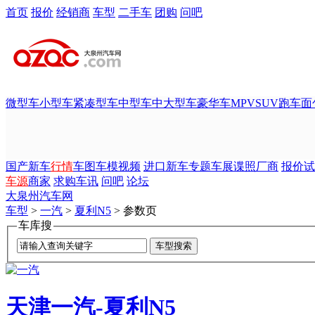
首页
报价
经销商
车型
二手车
团购
问吧
微型车
小型车
紧凑型车
中型车
中大型车
豪华车
MPV
SUV
跑车
面
国产新车
行情
车图
车模
视频
进口新车
专题
车展
谍照
厂商
报价
试
车源
商家
求购
车讯
问吧
论坛
大泉州汽车网
车型
>
一汽
>
夏利N5
> 参数页
车库搜
天津一汽-夏利N5