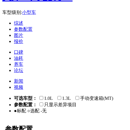
车型级别:
小型车
综述
参数配置
图片
报价
口碑
油耗
养车
论坛
新闻
视频
可选车型：
1.0L
1.3L
手动变速箱(MT)
参数配置：
只显示差异项目
●标配 ○选配 -无
参数配置