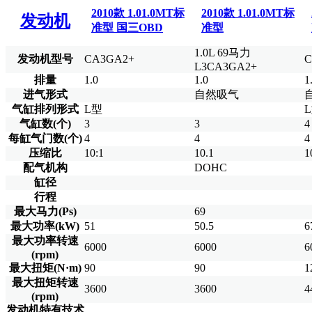
2010款 1.01.0MT标
2010款 1.01.0MT标
发动机
准型 国三OBD
准型
1.0L 69马力
发动机型号
CA3GA2+
C
L3CA3GA2+
排量
1.0
1.0
1
进气形式
自然吸气
气缸排列形式
L型
气缸数(个)
3
3
4
每缸气门数(个)
4
4
4
压缩比
10:1
10.1
1
配气机构
DOHC
缸径
行程
最大马力(Ps)
69
最大功率(kW)
51
50.5
6
最大功率转速
6000
6000
6
(rpm)
最大扭矩(N·m)
90
90
1
最大扭矩转速
3600
3600
4
(rpm)
发动机特有技术