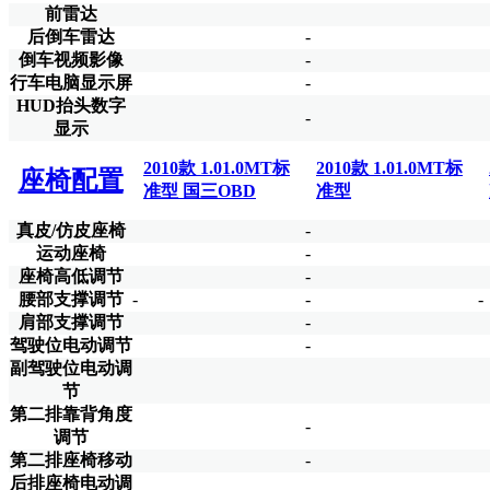
前雷达
后倒车雷达
-
倒车视频影像
-
行车电脑显示屏
-
HUD抬头数字
-
显示
2010款 1.01.0MT标
2010款 1.01.0MT标
座椅配置
准型 国三OBD
准型
真皮/仿皮座椅
-
运动座椅
-
座椅高低调节
-
腰部支撑调节
-
-
-
肩部支撑调节
-
驾驶位电动调节
-
副驾驶位电动调
节
第二排靠背角度
-
调节
第二排座椅移动
-
后排座椅电动调