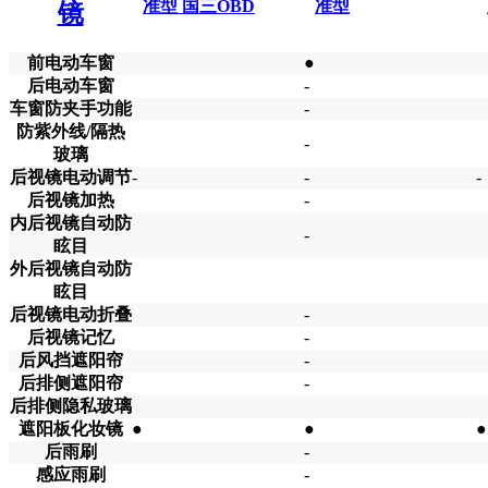
准型 国三OBD
准型
镜
前电动车窗
●
后电动车窗
-
车窗防夹手功能
-
防紫外线/隔热
-
玻璃
后视镜电动调节
-
-
-
后视镜加热
-
内后视镜自动防
-
眩目
外后视镜自动防
眩目
后视镜电动折叠
-
后视镜记忆
-
后风挡遮阳帘
-
后排侧遮阳帘
-
后排侧隐私玻璃
遮阳板化妆镜
●
●
●
后雨刷
-
感应雨刷
-