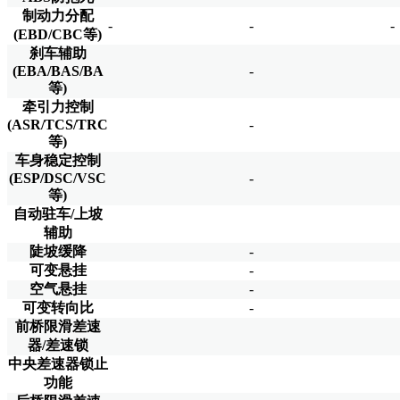
制动力分配
-
-
-
(EBD/CBC等)
刹车辅助
(EBA/BAS/BA
-
等)
牵引力控制
(ASR/TCS/TRC
-
等)
车身稳定控制
(ESP/DSC/VSC
-
等)
自动驻车/上坡
辅助
陡坡缓降
-
可变悬挂
-
空气悬挂
-
可变转向比
-
前桥限滑差速
器/差速锁
中央差速器锁止
功能