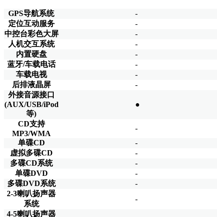
GPS导航系统
-
定位互动服务
-
中控台彩色大屏
-
人机交互系统
-
内置硬盘
-
蓝牙/车载电话
-
车载电视
-
后排液晶屏
-
外接音源接口
(AUX/USB/iPod
●
等)
CD支持
-
MP3/WMA
单碟CD
-
虚拟多碟CD
-
多碟CD系统
-
单碟DVD
-
多碟DVD系统
-
2-3喇叭扬声器
-
系统
4-5喇叭扬声器