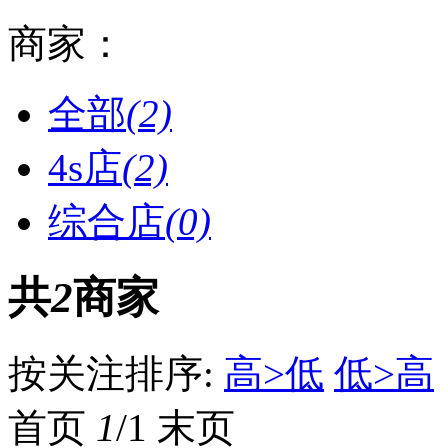
商家：
全部
(2)
4s店
(2)
综合店
(0)
共
2
商家
按关注排序:
高>低
低>高
首页
1
/1
末页