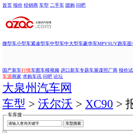
首页
报价
经销商
车型
二手车
团购
问吧
微型车
小型车
紧凑型车
中型车
中大型车
豪华车
MPV
SUV
跑车
面
国产新车
行情
车图
车模
视频
进口新车
专题
车展
谍照
厂商
报价
试
车源
商家
求购
车讯
问吧
论坛
大泉州汽车网
车型
>
沃尔沃
>
XC90
> 
车库搜