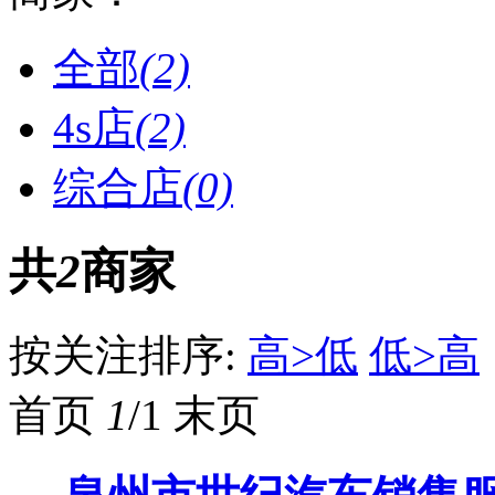
全部
(2)
4s店
(2)
综合店
(0)
共
2
商家
按关注排序:
高>低
低>高
首页
1
/1
末页