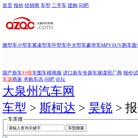
首页
报价
经销商
车型
二手车
团购
问吧
微型车
小型车
紧凑型车
中型车
中大型车
豪华车
MPV
SUV
跑车
面
国产新车
行情
车图
车模
视频
进口新车
专题
车展
谍照
厂商
报价
试
车源
商家
求购
车讯
问吧
论坛
大泉州汽车网
车型
>
斯柯达
>
昊锐
> 
车库搜