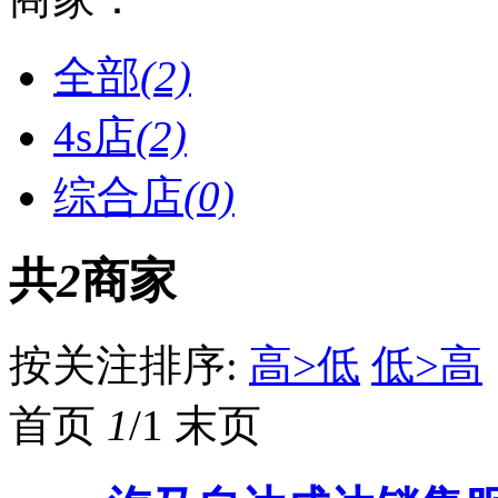
全部
(2)
4s店
(2)
综合店
(0)
共
2
商家
按关注排序:
高>低
低>高
首页
1
/1
末页