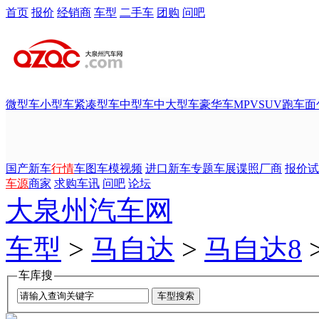
首页
报价
经销商
车型
二手车
团购
问吧
微型车
小型车
紧凑型车
中型车
中大型车
豪华车
MPV
SUV
跑车
面
国产新车
行情
车图
车模
视频
进口新车
专题
车展
谍照
厂商
报价
试
车源
商家
求购
车讯
问吧
论坛
大泉州汽车网
车型
>
马自达
>
马自达8
车库搜