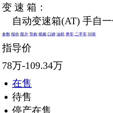
变 速 箱：
自动变速箱(AT) 手自
参数
报价
图片
导购
视频
口碑
油耗
养车
二手车
问答
指导价
78万-109.34万
在售
待售
停产在售