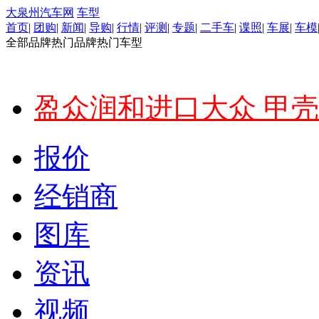
大泉州汽车网
车型
首页
|
团购
|
新闻
|
导购
|
行情
|
评测
|
专题
|
二手车
|
谍照
|
车展
|
车模
全部品牌
热门品牌
热门车型
盈众润和进口大众 甲壳
报价
经销商
图库
资讯
视频